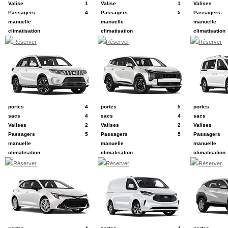
Valise
1
Valise
1
Valises
Passagers
4
Passagers
5
Passagers
manuelle
manuelle
manuelle
climatisation
climatisation
climatisation
Réserver
Réserver
Réserver
E
F
G
ex: Suzuki Vitara
ex: Kia Sportage
ex: Ford Tour
portes
4
portes
5
portes
sacs
4
sacs
4
sacs
Valises
2
Valises
2
Valises
Passagers
5
Passagers
5
Passagers
manuelle
manuelle
manuelle
climatisation
climatisation
climatisation
Réserver
Réserver
Réserver
J
N
O
ex: Toyota Corolla
ex: Ford Transit Custom
ex: Hyundai K