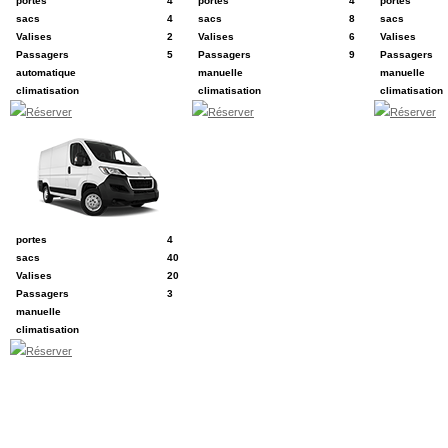
portes
4
portes
4
portes
sacs
4
sacs
8
sacs
Valises
2
Valises
6
Valises
Passagers
5
Passagers
9
Passagers
automatique
manuelle
manuelle
climatisation
climatisation
climatisation
Réserver
Réserver
Réserver
P
ex: Peugeot Boxer
portes
4
sacs
40
Valises
20
Passagers
3
manuelle
climatisation
Réserver