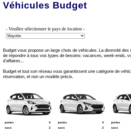
Véhicules Budget
- Veuillez sélectionner le pays de location -
Budget vous propose un large choix de véhicules. La diversité de
de répondre à tous vos types de besoins: vacances, week-ends, 
d'affaires...
Budget et tout son réseau vous garantissent une catégorie de véhic
réservation, et non un modèle précis.
A
B
C
ex: Hyundai i10
ex: Hyundai i20
ex: Hyundai i
portes
4
portes
4
portes
sacs
2
sacs
2
sacs