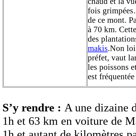
chaud et la vu
fois grimpées
de ce mont. P
à 70 km. Cette
des plantatio
makis
.Non lo
préfet, vaut l
les poissons e
est fréquentée
S’y rendre :
A une dizaine 
1h et 63 km en voiture de M
1h et autant de kilomètres pa